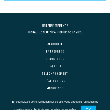
Un renseignement ?
Contactez-nous au
+33 (0)5 55 64 28 28
Accueil
Entreprise
Structures
Façades
Téléchargement
Réalisations
Contact
En poursuivant votre navigation sur ce site, vous acceptez
l’utilisation de
Mentions légales
Copyright © 2023
OK
cookies
sans collecte de vos données personnelles.